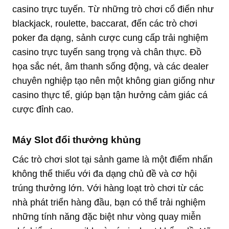
casino trực tuyến. Từ những trò chơi cổ điển như
blackjack, roulette, baccarat, đến các trò chơi
poker đa dạng, sảnh cược cung cấp trải nghiệm
casino trực tuyến sang trọng và chân thực. Đồ
họa sắc nét, âm thanh sống động, và các dealer
chuyên nghiệp tạo nên một không gian giống như
casino thực tế, giúp bạn tận hưởng cảm giác cá
cược đỉnh cao.
Máy Slot đổi thưởng khủng
Các trò chơi slot tại sảnh game là một điểm nhấn
không thể thiếu với đa dạng chủ đề và cơ hội
trúng thưởng lớn. Với hàng loạt trò chơi từ các
nhà phát triển hàng đầu, bạn có thể trải nghiệm
những tính năng đặc biệt như vòng quay miễn