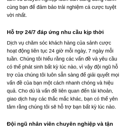
cùng bạn để đảm bảo trải nghiệm cá cược tuyệt
vời nhất.
Hỗ
trợ 24/7 đáp ứng nhu cầu kịp thời
Dịch vụ chăm sóc khách hàng của sảnh cược
hoạt động liên tục 24 giờ mỗi ngày, 7 ngày mỗi
tuần. Chúng tôi hiểu rằng các vấn đề và yêu cầu
có thể phát sinh bất kỳ lúc nào, vì vậy đội ngũ hỗ
trợ của chúng tôi luôn sẵn sàng để giải quyết mọi
vấn đề của bạn một cách nhanh chóng và hiệu
quả. Cho dù là vấn đề liên quan đến tài khoản,
giao dịch hay các thắc mắc khác, bạn có thể yên
tâm rằng chúng tôi sẽ hỗ trợ bạn bất kỳ lúc nào.
Đội
ngũ nhân viên chuyên nghiệp và tận