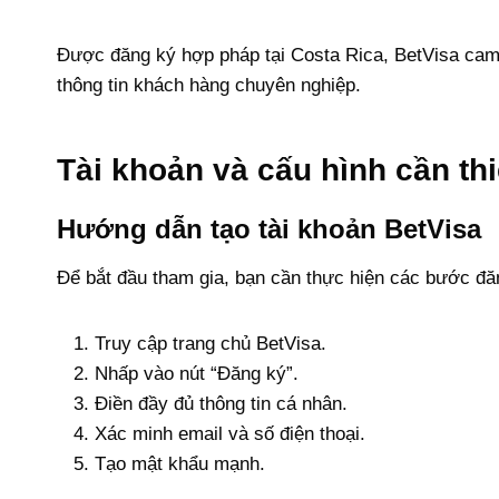
Được đăng ký hợp pháp tại Costa Rica, BetVisa cam k
thông tin khách hàng chuyên nghiệp.
Tài khoản và cấu hình cần thi
Hướng dẫn tạo tài khoản BetVisa
Để bắt đầu tham gia, bạn cần thực hiện các bước đă
Truy cập trang chủ BetVisa.
Nhấp vào nút “Đăng ký”.
Điền đầy đủ thông tin cá nhân.
Xác minh email và số điện thoại.
Tạo mật khẩu mạnh.