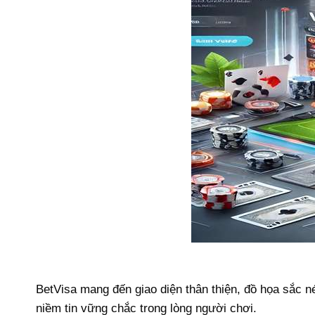
BetVisa mang đến giao diện thân thiện, đồ họa sắc 
niềm tin vững chắc trong lòng người chơi.