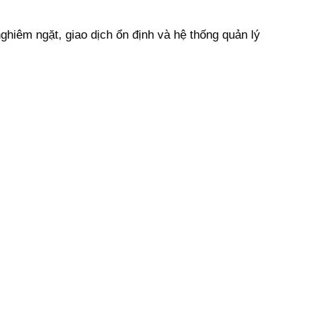
ghiêm ngặt, giao dịch ổn định và hệ thống quản lý