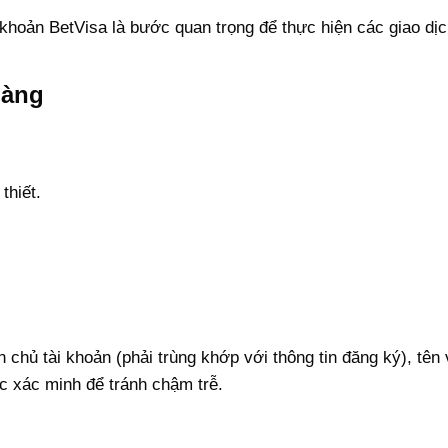
 khoản BetVisa là bước quan trọng để thực hiện các giao dịch
hàng
thiết.
 chủ tài khoản (phải trùng khớp với thông tin đăng ký), tên
 xác minh để tránh chậm trễ.