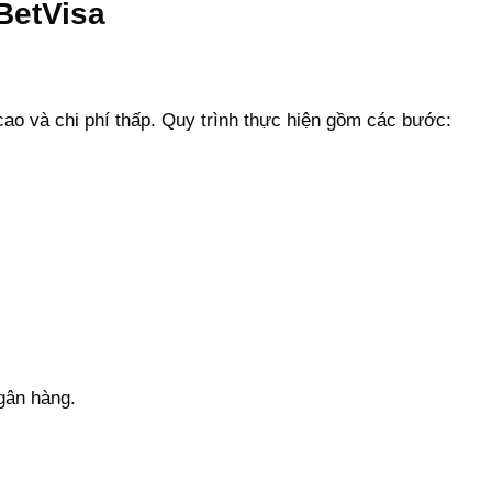
 BetVisa
ao và chi phí thấp. Quy trình thực hiện gồm các bước:
ngân hàng.