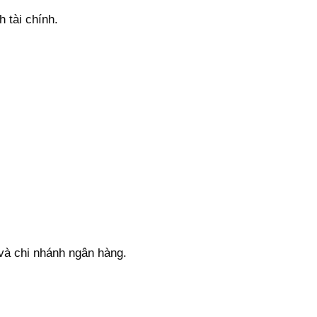
 tài chính.
 và chi nhánh ngân hàng.