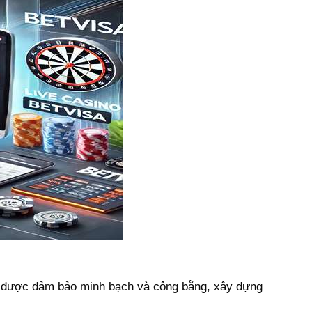
đều được đảm bảo minh bạch và công bằng, xây dựng