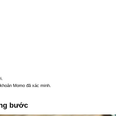
i.
ài khoản Momo đã xác minh.
ừng bước